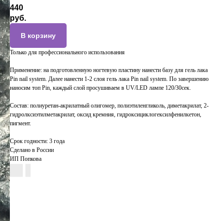
440
руб.
В корзину
Только для профессионального использования
Применение: на подготовленную ногтевую пластину нанести базу для гель лака
Pin nail system. Далее нанести 1-2 слоя гель лака Pin nail system. По завершению
наносим топ Pin, каждый слой просушиваем в UV/LED лампе 120/30сек.
Состав: полиуретан-акрилатный олигомер, полиэтиленгликоль, диметакрилат, 2-
гидролксиэтилметакрилат, оксид кремния, гидроксициклогексилфенилкетон,
пигмент.
Срок годности: 3 года
Сделано в России
ИП Попкова