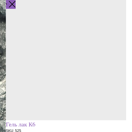
Гель лак К6
SKU:
525