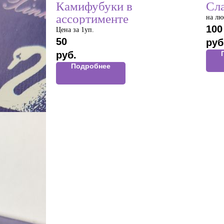
Камифубуки в
Сл
ассортименте
на лю
100
Цена за 1уп.
50
руб
руб.
Подробнее