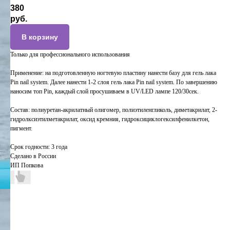
380
руб.
В корзину
Только для профессионального использования
Применение: на подготовленную ногтевую пластину нанести базу для гель лака
Pin nail system. Далее нанести 1-2 слоя гель лака Pin nail system. По завершению
наносим топ Pin, каждый слой просушиваем в UV/LED лампе 120/30сек.
Состав: полиуретан-акрилатный олигомер, полиэтиленгликоль, диметакрилат, 2-
гидролксиэтилметакрилат, оксид кремния, гидроксициклогексилфенилкетон,
пигмент.
Срок годности: 3 года
Сделано в России
ИП Попкова