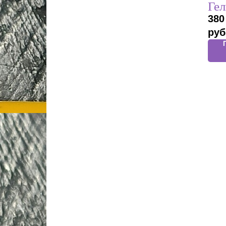
Гел
380
руб