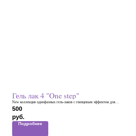
Гель лак 4 "One step"
New коллекция однофазных гель-лаков с глянцевым эффектом для
маникюра и педикюра.
500
Имеют самовыравнивающуюся консистенцию, благодаря которой вы
руб.
получаете при минимальной толщине покрытия, идеальный блик
Подробнее
Отличная глянцевость покрытия без дополнительных финишных топов