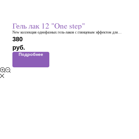
Гель лак 12 "One step"
New коллекция однофазных гель-лаков с глянцевым эффектом для
маникюра и педикюра.
380
Имеют самовыравнивающуюся консистенцию, благодаря которой вы
руб.
получаете при минимальной толщине покрытия, идеальный блик
Подробнее
Отличная глянцевость покрытия без дополнительных финишных топов