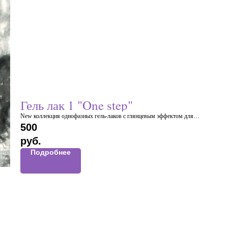
Гель лак 1 "One step"
New коллекция однофазных гель-лаков с глянцевым эффектом для
маникюра и педикюра.
500
Имеют самовыравнивающуюся консистенцию, благодаря которой вы
руб.
получаете при минимальной толщине покрытия, идеальный блик
Подробнее
Отличная глянцевость покрытия без дополнительных финишных топов