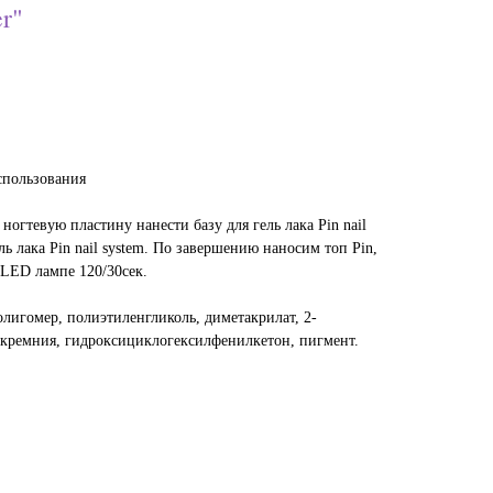
r"
спользования
огтевую пластину нанести базу для гель лака Pin nail
ель лака Pin nail system. По завершению наносим топ Pin,
LED лампе 120/30сек.
лигомер, полиэтиленгликоль, диметакрилат, 2-
 кремния, гидроксициклогексилфенилкетон, пигмент.